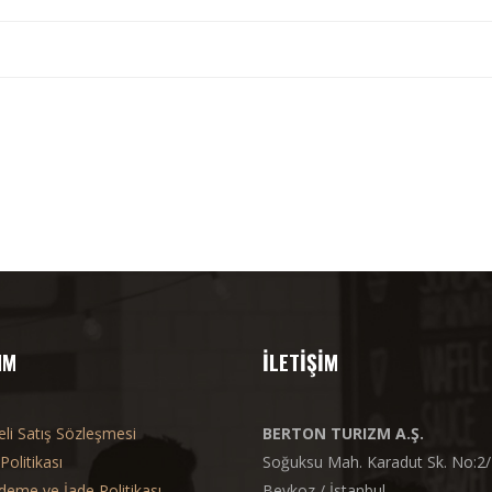
IM
İLETİŞİM
li Satış Sözleşmesi
BERTON TURIZM A.Ş.
 Politikası
Soğuksu Mah. Karadut Sk. No:2
deme ve İade Politikası
Beykoz / İstanbul