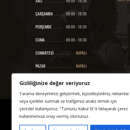
SALI
08:00
-
18:30
ÇARŞAMBA
08:00
-
18:30
PERŞEMBE
08:00
-
18:30
CUMA
08:00
-
18:30
CUMARTESI
KAPALI
PAZAR
KAPALI
Gizliliğinize değer veriyoruz
Tarama deneyiminizi geliştirmek, kişiselleştirilmiş reklamlar
veya içerikler sunmak ve trafiğimizi analiz etmek için
çerezler kullanıyoruz. "Tümünü Kabul Et"e tıklayarak çerez
kullanımımıza onay vermiş olursunuz.