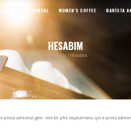
ASAYFA
KURUMSAL
WOMEN’S COFFEE
BARISTA A
HESABIM
La Cafferia
/
Hesabım
e-posta adresinizi girin. Yeni bir şifre oluşturmanız için e-posta adresin