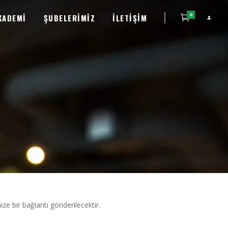
0
KADEMI
ŞUBELERIMIZ
İLETIŞIM
ize bir bağlantı gönderilecektir.