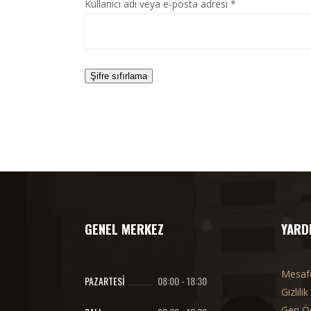
Gerekli
Kullanıcı adı veya e-posta adresi
*
Şifre sıfırlama
GENEL MERKEZ
YARD
Mesafe
PAZARTESI
08:00
-
18:30
Gizlilik
Geri Ö